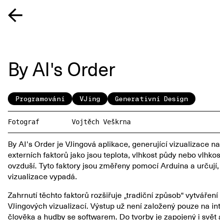
By AI's Order
Programování
VJing
Generativní Design
Fotograf
Vojtěch Veškrna
By AI's Order je VJingová aplikace, generující vizualizace n
externích faktorů jako jsou teplota, vlhkost půdy nebo vlhkos
ovzduší. Tyto faktory jsou změřeny pomocí Arduina a určují,
vizualizace vypadá.
Zahrnutí těchto faktorů rozšiřuje „tradiční způsob“ vytváření
VJingových vizualizací. Výstup už není založený pouze na in
člověka a hudby se softwarem. Do tvorby je zapojený i svět 