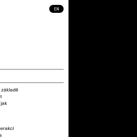
EN
a základě
t
 jak
terakci
a